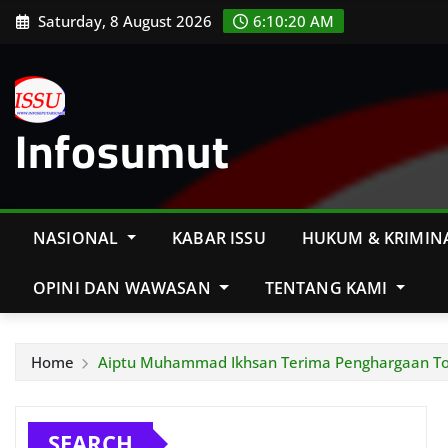
Skip
Saturday, 8 August 2026
6:10:21 AM
to
content
Infosumut
NASIONAL
KABAR ISSU
HUKUM & KRIMIN
OPINI DAN WAWASAN
TENTANG KAMI
Home
Aiptu Muhammad Ikhsan Terima Penghargaan Tok
SEARCH