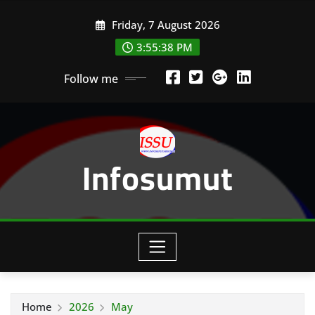
Skip
Friday, 7 August 2026
to
content
3:55:40 PM
Follow me
Infosumut
Home
2026
May