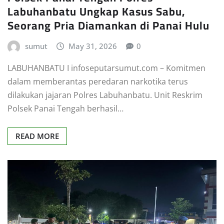
Labuhanbatu Ungkap Kasus Sabu,
Seorang Pria Diamankan di Panai Hulu
sumut
May 31, 2026
0
LABUHANBATU I infoseputarsumut.com – Komitmen
dalam memberantas peredaran narkotika terus
dilakukan jajaran Polres Labuhanbatu. Unit Reskrim
Polsek Panai Tengah berhasil…
READ MORE