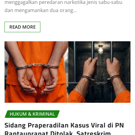
menggagalkan peredaran narkotika jenis sabu-sabu
dan mengamankan dua orang…
READ MORE
HUKUM & KRIMINAL
Sidang Praperadilan Kasus Viral di PN
Rantauprapat Ditolak, Satreskrim