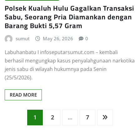
Polsek Kualuh Hulu Gagalkan Transaksi
Sabu, Seorang Pria Diamankan dengan
Barang Bukti 5,57 Gram
sumut
May 26, 2026
0
Labuhanbatu I infoseputarsumut.com – kembali
berhasil mengungkap kasus penyalahgunaan narkotika
jenis sabu di wilayah hukumnya pada Senin
(25/5/2026).
READ MORE
Posts
1
2
…
7
pagination