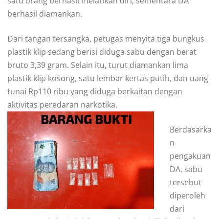
satu orang berhasil melarikan diri, sementara DA
berhasil diamankan.
Dari tangan tersangka, petugas menyita tiga bungkus
plastik klip sedang berisi diduga sabu dengan berat
bruto 3,39 gram. Selain itu, turut diamankan lima
plastik klip kosong, satu lembar kertas putih, dan uang
tunai Rp110 ribu yang diduga berkaitan dengan
aktivitas peredaran narkotika.
Berdasarka
n
pengakuan
DA, sabu
tersebut
diperoleh
dari