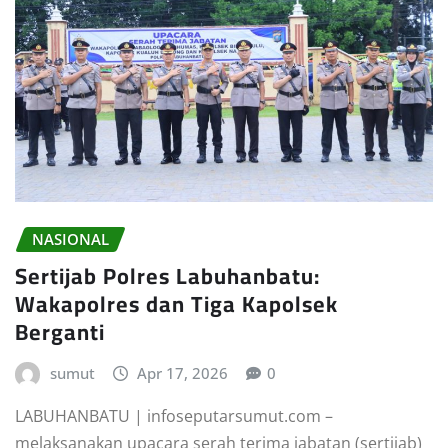
NASIONAL
Sertijab Polres Labuhanbatu:
Wakapolres dan Tiga Kapolsek
Berganti
sumut
Apr 17, 2026
0
LABUHANBATU | infoseputarsumut.com –
melaksanakan upacara serah terima jabatan (sertijab)