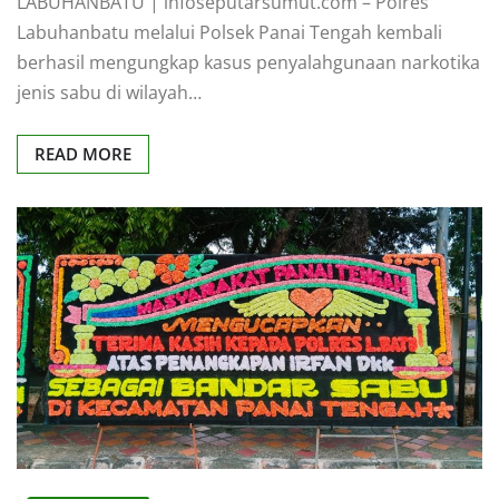
LABUHANBATU | infoseputarsumut.com – Polres
Labuhanbatu melalui Polsek Panai Tengah kembali
berhasil mengungkap kasus penyalahgunaan narkotika
jenis sabu di wilayah…
READ MORE