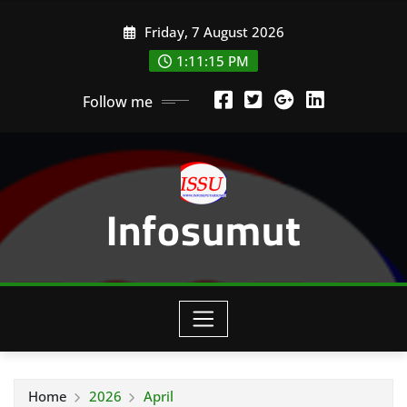
Skip
Friday, 7 August 2026
to
content
1:11:17 PM
Follow me
Infosumut
Home
2026
April