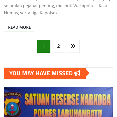
sejumlah pejabat penting, meliputi Wakapolres, Kasi
Humas, serta tiga Kapolsek…
READ MORE
Posts
1
2
pagination
YOU MAY HAVE MISSED