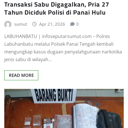
Transaksi Sabu Digagalkan, Pria 27
Tahun Diciduk Polisi di Panai Hulu
sumut
Apr 21, 2026
0
LABUHANBATU | infoseputarsumut.com – Polres
Labuhanbatu melalui Polsek Panai Tengah kembali
mengungkap kasus dugaan penyalahgunaan narkotika
jenis sabu di wilayah…
READ MORE