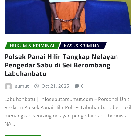
HUKUM & KRIMINAL
KASUS KRIMINAL
Polsek Panai Hilir Tangkap Nelayan
Pengedar Sabu di Sei Berombang
Labuhanbatu
sumut
Oct 21, 2025
0
Labuhanbatu | infoseputarsumut.com – Personel Unit
Reskrim Polsek Panai Hilir Polres Labuhanbatu berhasil
menangkap seorang nelayan pengedar sabu berinisial
NA…