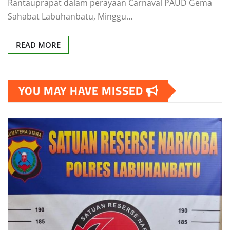
Rantauprapat dalam perayaan Carnaval PAUD Gema
Sahabat Labuhanbatu, Minggu…
READ MORE
YOU MAY HAVE MISSED