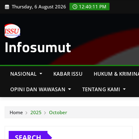
Skip
Thursday, 6 August 2026
12:40:13 PM
to
content
Infosumut
NASIONAL
KABAR ISSU
HUKUM & KRIMIN
OPINI DAN WAWASAN
TENTANG KAMI
Home
2025
October
SEARCH