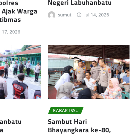
Negeri Labuhanbatu
polres
 Ajak Warga
sumut
Jul 14, 2026
tibmas
l 17, 2026
KABAR ISSU
hanbatu
Sambut Hari
ra
Bhayangkara ke-80,