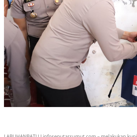
LABUHANBATU I infoseputarsumut.com – melakukan kunjun