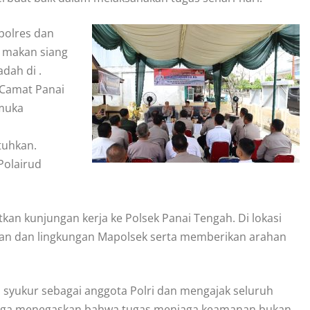
polres dan
 makan siang
dah di .
 Camat Panai
 muka
tuhkan.
Polairud
an kunjungan kerja ke Polsek Panai Tengah. Di lokasi
gan dan lingkungan Mapolsek serta memberikan arahan
syukur sebagai anggota Polri dan mengajak seluruh
a juga menegaskan bahwa tugas menjaga keamanan bukan