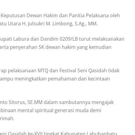
 Keputusan Dewan Hakim dan Panitia Pelaksana oleh
 Utara H. Julsukri M. Limbong, S.Ag., MM.
upati Labura dan Dandim 0209/LB turut melaksanakan
serta penyerahan SK dewan hakim yang kemudian
ap pelaksanaan MTQ dan Festival Seni Qasidah tidak
a mampu meningkatkan pemahaman dan kecintaan
yanto Sitorus, SE.MM dalam sambutannya mengajak
inaan mental spiritual generasi muda demi
rimah.
Seni Qasidah ke-XVII tingkat Kabupaten Labuhanbatu