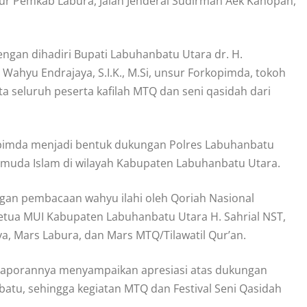
r Pemkab Labura, Jalan Jenderal Sudirman Aek Kanopan,
gan dihadiri Bupati Labuhanbatu Utara dr. H.
ahyu Endrajaya, S.I.K., M.Si, unsur Forkopimda, tokoh
a seluruh peserta kafilah MTQ dan seni qasidah dari
pimda menjadi bentuk dukungan Polres Labuhanbatu
muda Islam di wilayah Kabupaten Labuhanbatu Utara.
engan pembacaan wahyu ilahi oleh Qoriah Nasional
n Ketua MUI Kabupaten Labuhanbatu Utara H. Sahrial NST,
a, Mars Labura, dan Mars MTQ/Tilawatil Qur’an.
m laporannya menyampaikan apresiasi atas dukungan
atu, sehingga kegiatan MTQ dan Festival Seni Qasidah