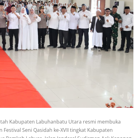
ntah Kabupaten Labuhanbatu Utara resmi membuka
 Festival Seni Qasidah ke-XVII tingkat Kabupaten