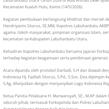
Labuhanbatu Utara Tahun 2026 di Aula Ahmad Dewi Syuku
Kecamatan Kualuh Hulu, Kamis (14/5/2026).
Kegiatan pembukaan berlangsung khidmat dan meriah den
Hendriyanto Sitorus, SE.MM, Kapolres Labuhanbatu AKBP W
agama, tokoh masyarakat, pimpinan organisasi Islam, sert
kecamatan se-Kabupaten Labuhanbatu Utara.
Kehadiran Kapolres Labuhanbatu bersama jajaran Forko
terhadap kegiatan keagamaan serta pembinaan generasi 
Acara dipandu oleh protokol Darliadi, S.H dan diawali d
Indonesia Hj. Fadilah Sitorus, S.Pd., S.Sos. Doa dipimpi
S.Ag, dilanjutkan dengan menyanyikan Lagu Indonesia Ray
Ketua Panitia Pelaksana H. Marwansyah, SE., M.AP dala
seluruh pihak, termasuk Forkopimda dan Polres Labuhanb
dapat terlaksana dengan baik dan lancar.