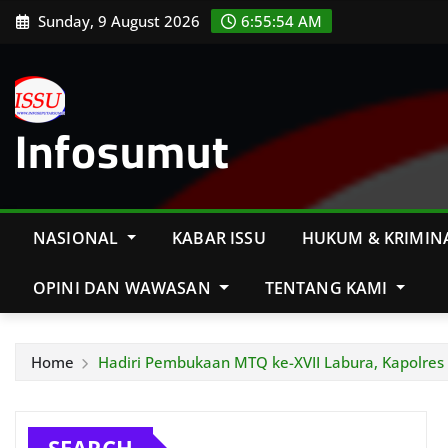
Skip
Sunday, 9 August 2026
6:55:55 AM
to
content
Infosumut
NASIONAL
KABAR ISSU
HUKUM & KRIMIN
OPINI DAN WAWASAN
TENTANG KAMI
Home
Hadiri Pembukaan MTQ ke-XVII Labura, Kapolre