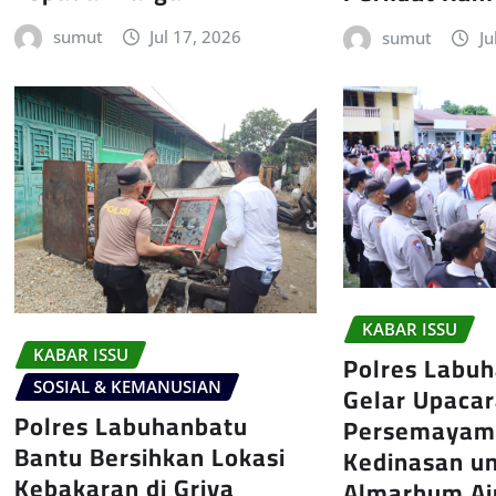
sumut
Jul 17, 2026
sumut
Ju
KABAR ISSU
KABAR ISSU
Polres Labu
SOSIAL & KEMANUSIAN
Gelar Upaca
Polres Labuhanbatu
Persemayam
Bantu Bersihkan Lokasi
Kedinasan u
Kebakaran di Griya
Almarhum Ai