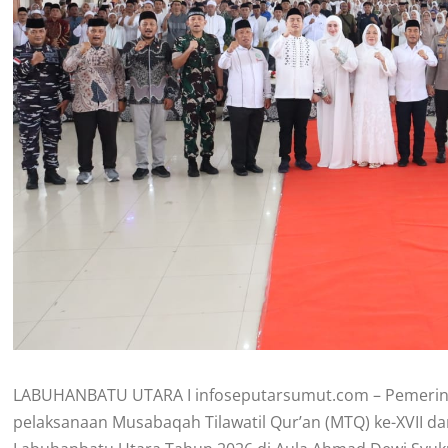
LABUHANBATU UTARA I infoseputarsumut.com – Pemeri
pelaksanaan Musabaqah Tilawatil Qur’an (MTQ) ke-XVII dan