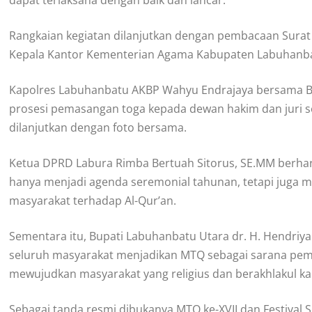
Rangkaian kegiatan dilanjutkan dengan pembacaan Surat
Kepala Kantor Kementerian Agama Kabupaten Labuhanbatu
Kapolres Labuhanbatu AKBP Wahyu Endrajaya bersama B
prosesi pemasangan toga kepada dewan hakim dan juri 
dilanjutkan dengan foto bersama.
Ketua DPRD Labura Rimba Bertuah Sitorus, SE.MM berhar
hanya menjadi agenda seremonial tahunan, tetapi jug
masyarakat terhadap Al-Qur’an.
Sementara itu, Bupati Labuhanbatu Utara dr. H. Hendri
seluruh masyarakat menjadikan MTQ sebagai sarana pemb
mewujudkan masyarakat yang religius dan berakhlakul ka
Sebagai tanda resmi dibukanya MTQ ke-XVII dan Festival 