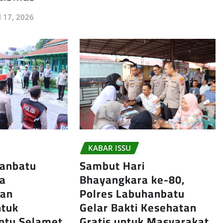
l 17, 2026
KABAR ISSU
hanbatu
Sambut Hari
ra
Bhayangkara ke-80,
an
Polres Labuhanbatu
ntuk
Gelar Bakti Kesehatan
ptu Selamet
Gratis untuk Masyarakat