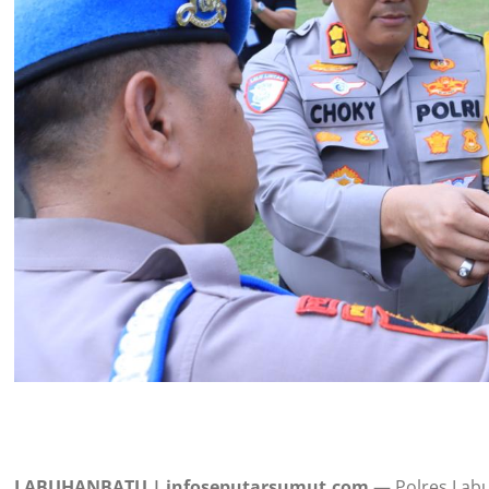
LABUHANBATU | infoseputarsumut.com
— Polres Labu