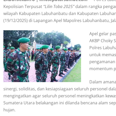
Kepolisian Terpusat
“Lilin Toba 2025”
dalam rangka pengam
wilayah Kabupaten Labuhanbatu dan Kabupaten Labuhanb
(19/12/2025) di Lapangan Apel Mapolres Labuhanbatu, Ja
Apel gelar pa
AKBP Choky Sen
Polres Labuha
untuk memast
pengamanan m
momentum pe
Dalam amana
sinergi, soliditas, dan kesiapsiagaan seluruh personel da
mengingatkan agar seluruh personel meningkatkan kewas
Sumatera Utara belakangan ini dilanda bencana alam seper
hujan.