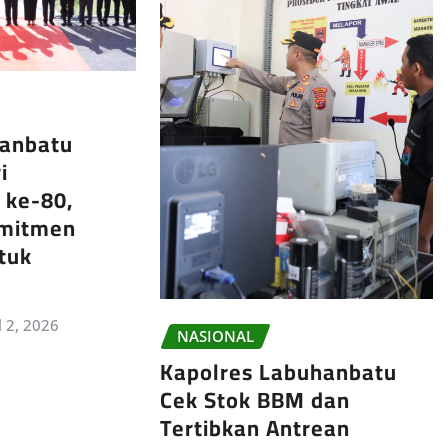
hanbatu
i
 ke-80,
omitmen
tuk
l 2, 2026
NASIONAL
Kapolres Labuhanbatu
Cek Stok BBM dan
Tertibkan Antrean