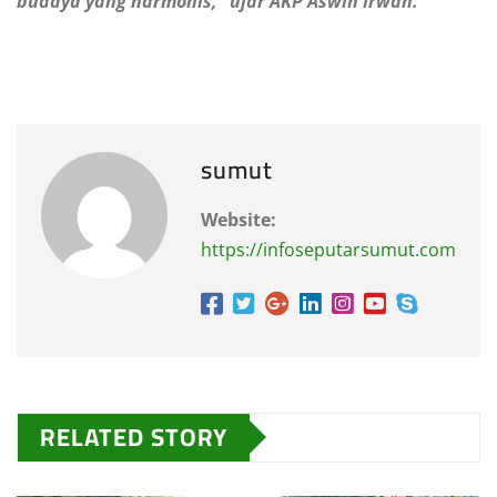
budaya yang harmonis,” ujar AKP Aswin Irwan.
sumut
Website:
https://infoseputarsumut.com
RELATED STORY