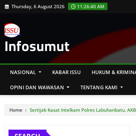
Skip
Thursday, 6 August 2026
11:26:42 AM
to
content
Infosumut
NASIONAL
KABAR ISSU
HUKUM & KRIMIN
OPINI DAN WAWASAN
TENTANG KAMI
Home
Sertijab Kasat Intelkam Polres Labuhanbatu, AK