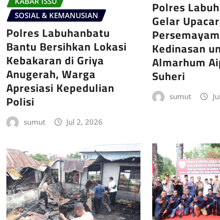
KABAR ISSU
Polres Labu
SOSIAL & KEMANUSIAN
Gelar Upaca
Polres Labuhanbatu
Persemayam
Bantu Bersihkan Lokasi
Kedinasan u
Kebakaran di Griya
Almarhum Ai
Anugerah, Warga
Suheri
Apresiasi Kepedulian
Polisi
sumut
Ju
sumut
Jul 2, 2026