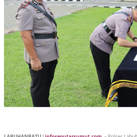
LABUHANBATU
I
infoseputarsumut.com
– Polres Labu