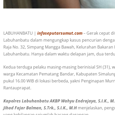
LABUHANBATU |
infoseputarsumut.com
– Gerak cepat di
Labuhanbatu dalam mengungkap kasus pencurian dengan 
Raja No. 32, Simpang Mangga Bawah, Kelurahan Bakaran 
Labuhanbatu. Hanya dalam waktu delapan jam, dua terdug
Kedua terduga pelaku masing-masing berinisial SH (31), wa
warga Kecamatan Pematang Bandar, Kabupaten Simalungu
pukul 16.00 WIB di lokasi berbeda, yakni Penginapan Mur
Rantauprapat.
Kapolres Labuhanbatu AKBP Wahyu Endrajaya, S.I.K., M.
Jihad Fajar Balman, S.Trk., S.I.K., M.H
menjelaskan, pengu
yang kehilangan sejumlah barang dagangan.