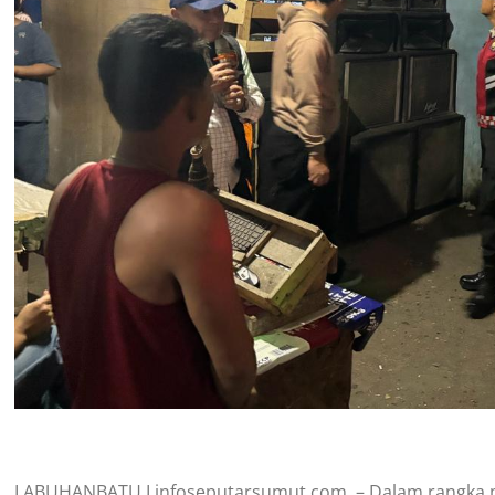
LABUHANBATU I infoseputarsumut.com – Dalam rangka m