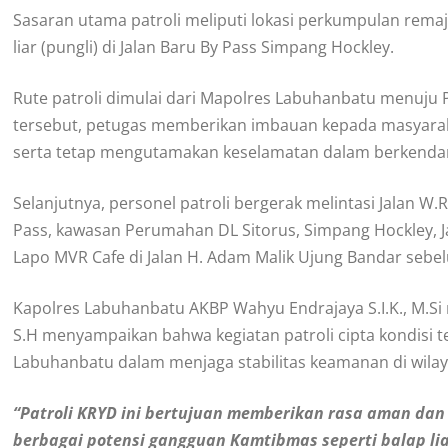
Sasaran utama patroli meliputi lokasi perkumpulan remaja
liar (pungli) di Jalan Baru By Pass Simpang Hockley.
Rute patroli dimulai dari Mapolres Labuhanbatu menuju P
tersebut, petugas memberikan imbauan kepada masyaraka
serta tetap mengutamakan keselamatan dalam berkenda
Selanjutnya, personel patroli bergerak melintasi Jalan W
Pass, kawasan Perumahan DL Sitorus, Simpang Hockley, J
Lapo MVR Cafe di Jalan H. Adam Malik Ujung Bandar seb
Kapolres Labuhanbatu AKBP Wahyu Endrajaya S.I.K., M.Si
S.H menyampaikan bahwa kegiatan patroli cipta kondisi
Labuhanbatu dalam menjaga stabilitas keamanan di wil
“Patroli KRYD ini bertujuan memberikan rasa aman da
berbagai potensi gangguan Kamtibmas seperti balap liar